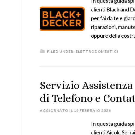
In questa guida sp
clienti Black and D
per fai da te e gia
riparazioni, manuten
oppure della costruz
FILED UNDER:
ELETTRODOMESTICI
Servizio Assistenza
di Telefono e Contat
AGGIORNATO IL
19 FEBBRAIO 2026
In questa guida sp
clienti Aicok. Se h