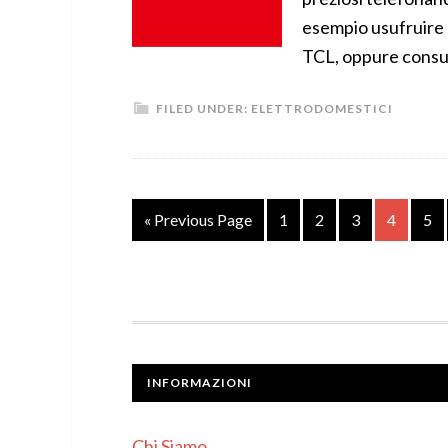
esempio usufruire d
TCL, oppure consu
FILED UNDER:
ELETTRODOMESTICI
« Previous Page
1
2
3
4
5
INFORMAZIONI
Chi Siamo