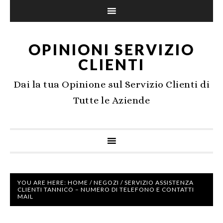
OPINIONI SERVIZIO
CLIENTI
Dai la tua Opinione sul Servizio Clienti di
Tutte le Aziende
YOU ARE HERE:
HOME
/
NEGOZI
/
SERVIZIO ASSISTENZA
CLIENTI TANNICO – NUMERO DI TELEFONO E CONTATTI
MAIL