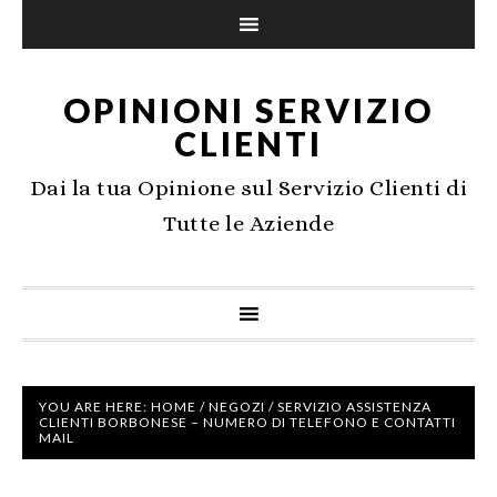
OPINIONI SERVIZIO
CLIENTI
Dai la tua Opinione sul Servizio Clienti di
Tutte le Aziende
YOU ARE HERE:
HOME
/
NEGOZI
/
SERVIZIO ASSISTENZA
CLIENTI BORBONESE – NUMERO DI TELEFONO E CONTATTI
MAIL